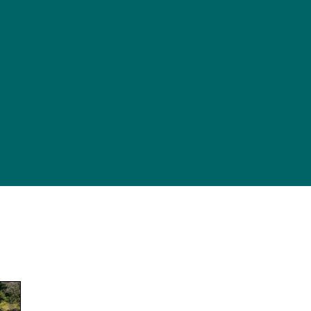
ENT
HOM
ABOU
INTR
BUSIN
RECR
FOR F