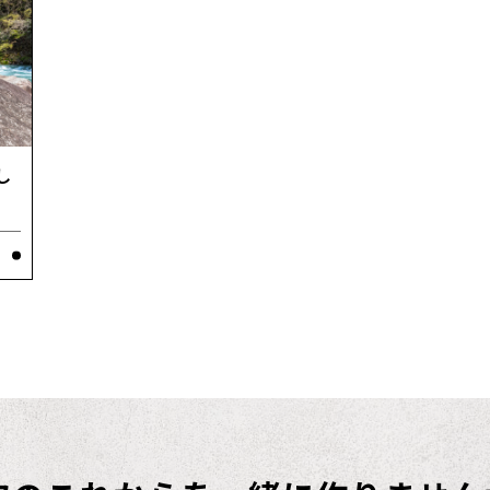
BLOG
CONT
し