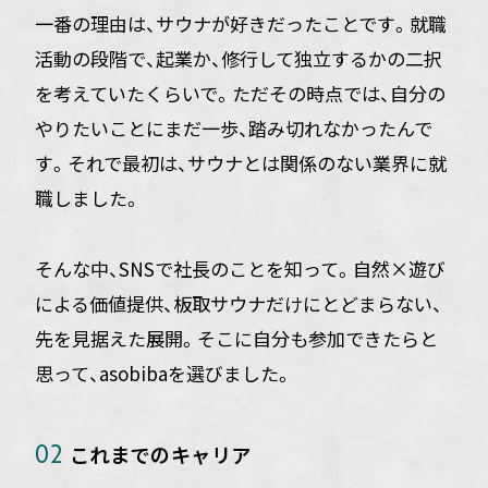
BUSINESS
一番の理由は、サウナが好きだったことです。就職
事業内容
活動の段階で、起業か、修行して独立するかの二択
RECRUITMENT
を考えていたくらいで。ただその時点では、自分の
採用情報
やりたいことにまだ一歩、踏み切れなかったんで
FOR FUTURE LEADERS
す。それで最初は、サウナとは関係のない業界に就
幹部候補向け
職しました。
BLOG
そんな中、SNSで社長のことを知って。自然×遊び
ブログ
による価値提供、板取サウナだけにとどまらない、
CONTACT
先を見据えた展開。そこに自分も参加できたらと
お問い合わせ
思って、asobibaを選びました。
これまでのキャリア
02