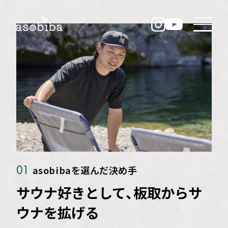
中核メンバーに
2023年 入社3年目
S.M
Top
スタッフ紹介
スタッフA
RECRUIT/募集要項
ENTRY/エントリー
HOME
asobibaを選んだ決め手
01
ABOUT
asobibaについて
サウナ好きとして、板取からサ
INTRODUCTION
ウナを拡げる
asobibaのスタッフ紹介