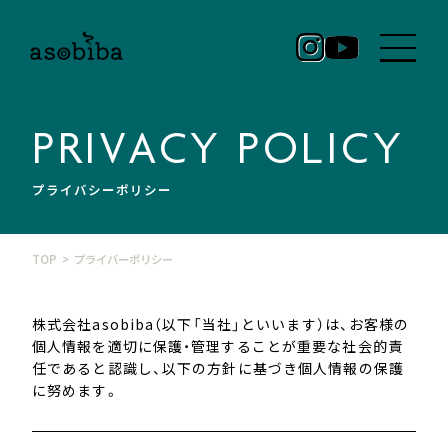
RECRUIT/募集要項
PRIVACY POLICY
プライバシーポリシー
ENTRY/エントリー
TOP
プライバーポリシー
HOME
株式会社asobiba（以下「当社」といいます）は、お客様の
ABOUT
個人情報を適切に保護・管理することが重要な社会的責
asobibaについて
任であると認識し、以下の方針に基づき個人情報の保護
に努めます。
INTRODUCTION
asobibaのスタッフ紹介