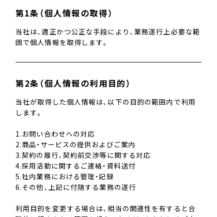
BUSINESS
第1条（個人情報の取得）
事業内容
当社は、適正かつ公正な手段により、業務遂行上必要な範
RECRUITMENT
囲で個人情報を取得します。
採用情報
FOR FUTURE LEADERS
幹部候補向け
第2条（個人情報の利用目的）
当社が取得した個人情報は、以下の目的の範囲内で利用
BLOG
します。
ブログ
1.お問い合わせへの対応
CONTACT
2.商品・サービスの提供およびご案内
お問い合わせ
3.契約の履行、契約前交渉等に関する対応
4.採用活動に関するご連絡・資料送付
5.社内業務における管理・記録
6.その他、上記に付随する業務の遂行
利用目的を変更する場合は、相当の関連性を有すると合